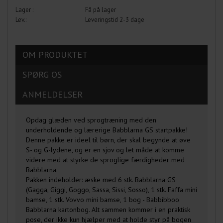
Få på lager
Leveringstid 2-3 dage
OM PRODUKTET
SPØRG OS
ANMELDELSER
Opdag glæden ved sprogtræning med den
underholdende og lærerige Babblarna GS startpakke!
Denne pakke er ideel til børn, der skal begynde at øve
S- og G-lydene, og er en sjov og let måde at komme
videre med at styrke de sproglige færdigheder med
Babblarna.
Pakken indeholder: æske med 6 stk. Babblarna GS
(Gagga, Giggi, Goggo, Sassa, Sissi, Sosso), 1 stk. Faffa mini
bamse, 1 stk. Vovvo mini bamse, 1 bog - Babbibboo
Babblarna kartonbog. Alt sammen kommer i en praktisk
pose, der ikke kun hjælper med at holde styr på bogen