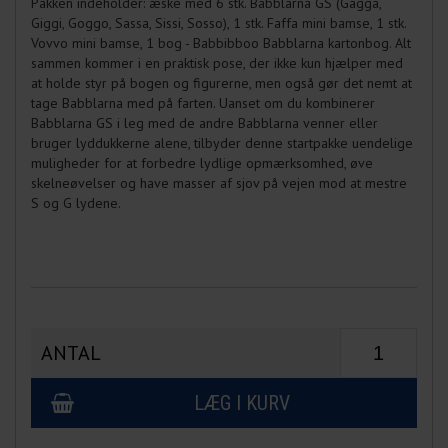
Pakken indeholder: æske med 6 stk. Babblarna GS (Gagga,
Giggi, Goggo, Sassa, Sissi, Sosso), 1 stk. Faffa mini bamse, 1 stk.
Vovvo mini bamse, 1 bog - Babbibboo Babblarna kartonbog. Alt
sammen kommer i en praktisk pose, der ikke kun hjælper med
at holde styr på bogen og figurerne, men også gør det nemt at
tage Babblarna med på farten. Uanset om du kombinerer
Babblarna GS i leg med de andre Babblarna venner eller
bruger lyddukkerne alene, tilbyder denne startpakke uendelige
muligheder for at forbedre lydlige opmærksomhed, øve
skelneøvelser og have masser af sjov på vejen mod at mestre
S og G lydene.
ANTAL