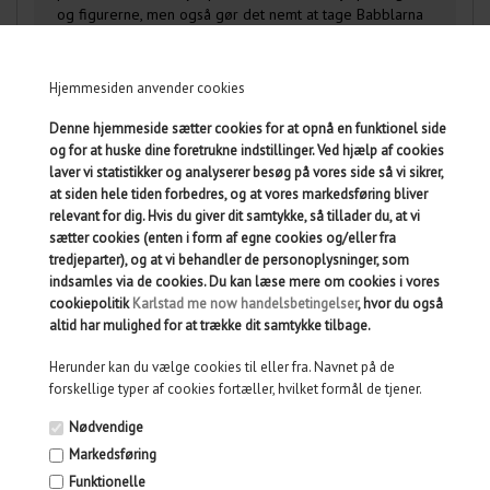
og figurerne, men også gør det nemt at tage Babblarna
med på farten. Uanset om du kombinerer Babblarna GS i
leg med de andre Babblarna venner eller bruger
lyddukkerne alene, tilbyder denne startpakke uendelige
Hjemmesiden anvender cookies
muligheder for at forbedre lydlige opmærksomhed, øve
skelneøvelser og have masser af sjov på vejen mod at
Denne hjemmeside sætter cookies for at opnå en funktionel side
mestre S og G lydene.
og for at huske dine foretrukne indstillinger. Ved hjælp af cookies
laver vi statistikker og analyserer besøg på vores side så vi sikrer,
Opdag glæden ved sprogtræning med den
at siden hele tiden forbedres, og at vores markedsføring bliver
underholdende og lærerige Babblarna GS startpakke!
relevant for dig. Hvis du giver dit samtykke, så tillader du, at vi
Denne pakke er ideel til børn, der skal begynde at øve
sætter cookies (enten i form af egne cookies og/eller fra
S- og G-lydene, og er en sjov og let måde at komme
tredjeparter), og at vi behandler de personoplysninger, som
videre med at styrke de sproglige færdigheder med
indsamles via de cookies. Du kan læse mere om cookies i vores
Babblarna.
cookiepolitik
Karlstad me now handelsbetingelser
, hvor du også
Pakken indeholder: æske med 6 stk. Babblarna GS
altid har mulighed for at trække dit samtykke tilbage.
(Gagga, Giggi, Goggo, Sassa, Sissi, Sosso), 1 stk. Faffa mini
bamse, 1 stk. Vovvo mini bamse, 1 bog - Babbibboo
Herunder kan du vælge cookies til eller fra. Navnet på de
Babblarna kartonbog. Alt sammen kommer i en praktisk
forskellige typer af cookies fortæller, hvilket formål de tjener.
pose, der ikke kun hjælper med at holde styr på bogen
Nødvendige
og figurerne, men også gør det nemt at tage Babblarna
med på farten. Uanset om du kombinerer Babblarna GS i
Markedsføring
leg med de andre Babblarna venner eller bruger
Funktionelle