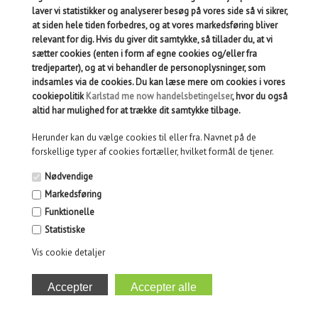
produktet eller anden skadeforvoldende adfærd, der har medført
laver vi statistikker og analyserer besøg på vores side så vi sikrer,
manglen. Du skal reklamere indenfor ”rimelig tid” efter, at du har
at siden hele tiden forbedres, og at vores markedsføring bliver
opdaget manglen ved varen. Reklamerer du inden to måneder,
relevant for dig. Hvis du giver dit samtykke, så tillader du, at vi
anses reklamationen altid for værende rettidig.
sætter cookies (enten i form af egne cookies og/eller fra
Reklamationsretten betyder at du enten kan få varen repareret,
tredjeparter), og at vi behandler de personoplysninger, som
ombyttet, pengene tilbage eller afslag i prisen, afhængig af den
indsamles via de cookies. Du kan læse mere om cookies i vores
konkrete situation og varer. Dette betinger selvfølgelig at
cookiepolitik
Karlstad me now handelsbetingelser
, hvor du også
reklamationen er berettiget. Er reklamationen berettiget
altid har mulighed for at trække dit samtykke tilbage.
refunderer vi naturligvis dine (rimelige) fragtomkostninger.
Herunder kan du vælge cookies til eller fra. Navnet på de
Ønsker du at reklamere over et produkt kan du sende produktet
forskellige typer af cookies fortæller, hvilket formål de tjener.
til:
Nødvendige
Markedsføring
Karlstad me now
Vestergade 34A
Funktionelle
4600 Køge
Statistiske
Vis cookie detaljer
Sammen med produktet skal du vedlægge kopi af faktura samt
brev som tydeligt angiver fejlen/manglen, dit navn, adresse,
telefon nr. og mailadresse. Bemærk! Vi modtager ikke pakker
sendt pr. efterkrav eller lignende. Husk at varen altid skal sendes
tilbage i forsvarlig emballage, og få en kvittering for afsendelse,