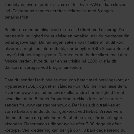
kundetype, hvorefter der vil være et felt hvor EAN nr. kan skrives
ind.
Fakturaens sendes derefter elektronisk med 8 dages
betalingsfrist.
Betaler du med betalingskort er du altid sikret mod misbrug. Du
har nemlig mulighed for at afvise en betaling, når du modtager din
betalingsoversigt. Du har ingen selvrisiko i tilfælde af, at dit kort
bliver misbrugt i en internetbutik, der benytter SSL (Secure Socket
Layer) i sit betalingssystem. Dermed er du bedre sikret end i den
fysiske verden, hvor du har en selvrisiko på 1200 kr. når dit
dankort misbruges ved brug af pinkoden.
Data du sender i forbindelse med køb betalt med betalingskort, er
krypterede (SSL), og det er således kun PBS, der kan læse dem.
Hverken www.karlstadmenow.dk eller andre har mulighed for at
læse dine data. Beløbet for varerne trækkes først, når varerne
sendes fra www.karlstadmenow.dk. Der kan aldrig trækkes et
større beløb, end det du har godkendt ved købet.
Vi reserverer
det beløb, som du godkender. Beløbet hæves, når bestillingen
afsendes. Reservation udløber typisk efter 7-30 dage alt efter
korttype. Ved kreditering kan der gå op til 3 bankdage førend du