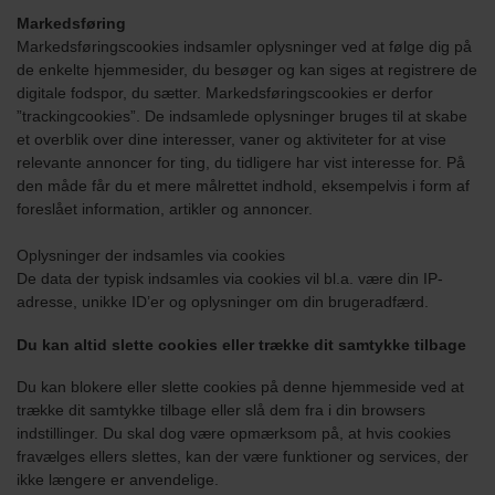
Markedsføring
Markedsføringscookies indsamler oplysninger ved at følge dig på
de enkelte hjemmesider, du besøger og kan siges at registrere de
digitale fodspor, du sætter. Markedsføringscookies er derfor
”trackingcookies”. De indsamlede oplysninger bruges til at skabe
et overblik over dine interesser, vaner og aktiviteter for at vise
relevante annoncer for ting, du tidligere har vist interesse for. På
den måde får du et mere målrettet indhold, eksempelvis i form af
foreslået information, artikler og annoncer.
Oplysninger der indsamles via cookies
De data der typisk indsamles via cookies vil bl.a. være din IP-
adresse, unikke ID’er og oplysninger om din brugeradfærd.
Du kan altid slette cookies eller trække dit samtykke tilbage
Du kan blokere eller slette cookies på denne hjemmeside ved at
trække dit samtykke tilbage eller slå dem fra i din browsers
indstillinger. Du skal dog være opmærksom på, at hvis cookies
fravælges ellers slettes, kan der være funktioner og services, der
ikke længere er anvendelige.