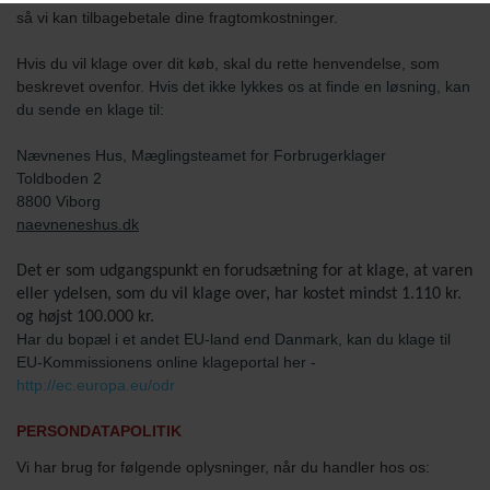
så vi kan tilbagebetale dine fragtomkostninger.
Hvis du vil klage over dit køb, skal du rette henvendelse, som
beskrevet ovenfor.
Hvis det ikke lykkes os at finde en løsning, kan
du sende en klage til:
Nævnenes Hus, Mæglingsteamet for Forbrugerklager
Toldboden 2
8800 Viborg
naevneneshus.dk
Det er som udgangspunkt en forudsætning for at klage, at varen
eller ydelsen, som du vil klage over, har kostet mindst 1.110 kr.
og højst 100.000 kr.
Har du bopæl i et andet EU-land end Danmark, kan du klage til
EU-Kommissionens online klageportal her -
http://ec.europa.eu/odr
PERSONDATAPOLITIK
Vi har brug for følgende oplysninger, når du handler hos os: