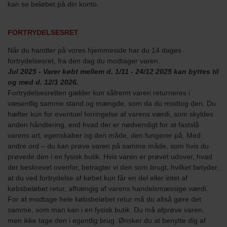
kan se beløbet på din konto.
FORTRYDELSESRET
Når du handler på vores hjemmeside har du 14 dages
fortrydelsesret, fra den dag du modtager varen.
Jul 2025 - Varer købt mellem d. 1/11 - 24/12 2025 kan byttes til
og med d. 12/1 2026.
Fortrydelsesretten gælder kun såfremt varen returneres i
væsentlig samme stand og mængde, som da du modtog den. Du
hæfter kun for eventuel forringelse af varens værdi, som skyldes
anden håndtering, end hvad der er nødvendigt for at fastslå
varens art, egenskaber og den måde, den fungerer på. Med
andre ord – du kan prøve varen på samme måde, som hvis du
prøvede den i en fysisk butik. Hvis varen er prøvet udover, hvad
der beskrevet ovenfor, betragter vi den som brugt, hvilket betyder,
at du ved fortrydelse af købet kun får en del eller intet af
købsbeløbet retur, afhængig af varens handelsmæssige værdi.
For at modtage hele købsbeløbet retur må du altså gøre det
samme, som man kan i en fysisk butik. Du må afprøve varen,
men ikke tage den i egentlig brug. Ønsker du at benytte dig af