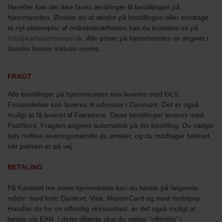
Herefter kan der ikke laves ændringer til bestillingen på
hjemmesiden. Ønsker du at ændre på bestillingen eller modtage
et nyt eksemplar af ordrebekræftelsen kan du kontakte os på
info@karlstadmenow.dk
. Alle priser på hjemmesiden er angivet i
danske kroner inklusiv moms.
FRAGT
Alle bestillinger på hjemmesiden kan leveres med GLS.
Forsendelser kan leveres til adresser i Danmark. Det er også
muligt at få leveret til Færøerne. Disse bestillinger leveres med
PostNord. Fragten angives automatisk på din bestilling. Du vælger
selv hvilken leveringsmetode du ønsker, og du modtager besked,
når pakken er på vej.
BETALING
På Karlstad me nows hjemmeside kan du betale på følgende
måde: med kort: Dankort, Visa, MasterCard og med mobilpay.
H
andler du for en offentlig virksomhed, er det også muligt at
betale via EAN. I dette tilfælde skal du vælge "offentlig" i