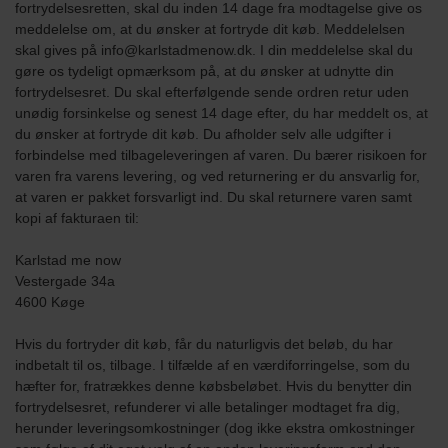
fortrydelsesretten, skal du inden 14 dage fra modtagelse give os
meddelelse om, at du ønsker at fortryde dit køb. Meddelelsen
skal gives på info@karlstadmenow.dk. I din meddelelse skal du
gøre os tydeligt opmærksom på, at du ønsker at udnytte din
fortrydelsesret. Du skal efterfølgende sende ordren retur uden
unødig forsinkelse og senest 14 dage efter, du har meddelt os, at
du ønsker at fortryde dit køb. Du afholder selv alle udgifter i
forbindelse med tilbageleveringen af varen. Du bærer risikoen for
varen fra varens levering, og ved returnering er du ansvarlig for,
at varen er pakket forsvarligt ind. Du skal returnere varen samt
kopi af fakturaen til:
Karlstad me now
Vestergade 34a
4600 Køge
Hvis du fortryder dit køb, får du naturligvis det beløb, du har
indbetalt til os, tilbage. I tilfælde af en værdiforringelse, som du
hæfter for, fratrækkes denne købsbeløbet. Hvis du benytter din
fortrydelsesret, refunderer vi alle betalinger modtaget fra dig,
herunder leveringsomkostninger (dog ikke ekstra omkostninger