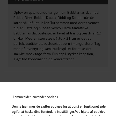
Oplev en spændende tur gennem Babblarnas dal med
Babba, Bibbi, Bobbo, Dadda, Diddi og Doddo, når de
kører på udflugt i bilen Tut sammen med deres venner
fuglen Faffa og hunden Vovvo. Dette fantastiske
Babblarnas dal puslespil er lavet af træ og består af 12
brikker. Med en størrelse på 30 x 21 cm er det et
perfekt traditionelt puslespil til børn i mange aldre. Tag
med på eventyr og saml puslespillet for at se det
smukke motiv tage form. Puslespil styrker kognition,
øje/hånd koordination og koncentration.
MÅSKE ER DU OGSÅ INTERESSERET I
FØLGENDE PRODUKTER
Hjemmesiden anvender cookies
Denne hjemmeside sætter cookies for at opnå en funktionel side
og for at huske dine foretrukne indstillinger. Ved hjælp af cookies
BABBLARNA LOTTO -
BABBLARNA FIGURER BD