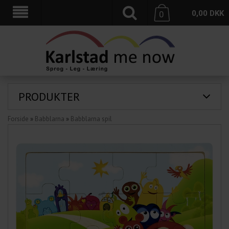
0,00
DKK
0
PRODUKTER
Forside
»
Babblarna
»
Babblarna spil