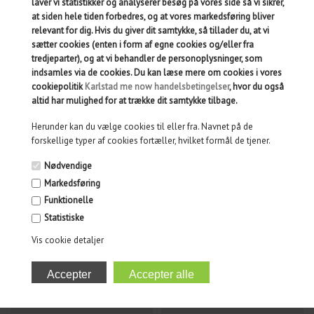
BILLEDLOTTERI
laver vi statistikker og analyserer besøg på vores side så vi sikrer,
at siden hele tiden forbedres, og at vores markedsføring bliver
relevant for dig. Hvis du giver dit samtykke, så tillader du, at vi
sætter cookies (enten i form af egne cookies og/eller fra
tredjeparter), og at vi behandler de personoplysninger, som
indsamles via de cookies. Du kan læse mere om cookies i vores
cookiepolitik
Karlstad me now handelsbetingelser
, hvor du også
altid har mulighed for at trække dit samtykke tilbage.
Herunder kan du vælge cookies til eller fra. Navnet på de
forskellige typer af cookies fortæller, hvilket formål de tjener.
Nødvendige
Markedsføring
199,00
DKK
149,00
DKK
Funktionelle
Statistiske
Vis cookie detaljer
BABBLARNA PINDE
FINGERREJSEN DK
PUSSEL