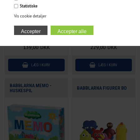
Statistiske
Vis cookie detaljer
139,00
DKK
229,00
DKK
BABBLARNA MEMO -
BABBLARNA FIGURER BD
HUSKESPIL