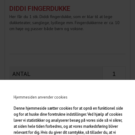
DIDDI FINGERDUKKE
Her får du 1 stk. Diddi fingerdukke, som er klar til at lege
dukketeater, sanglege, lydlege mm. Fingerdukkerne er ca. 10
cm høje og passer både børn og voksne.
ANTAL
Hjemmesiden anvender cookies
På lager
Denne hjemmeside sætter cookies for at opnå en funktionel side
Leveringstid 2-3 dage
og for at huske dine foretrukne indstillinger. Ved hjælp af cookies
laver vi statistikker og analyserer besøg på vores side så vi sikrer,
at siden hele tiden forbedres, og at vores markedsføring bliver
relevant for dig. Hvis du giver dit samtykke, så tillader du, at vi