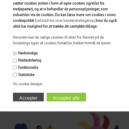
OM PRODUKTET
sætter cookies (enten i form af egne cookies og/eller fra
tredjeparter), og at vi behandler de personoplysninger, som
SPØRG OS
indsamles via de cookies. Du kan læse mere om cookies i vores
cookiepolitik
Karlstad me now handelsbetingelser
, hvor du også
ANMELDELSER
altid har mulighed for at trække dit samtykke tilbage.
Herunder kan du vælge cookies til eller fra. Navnet på de
forskellige typer af cookies fortæller, hvilket formål de tjener.
Nødvendige
Markedsføring
MÅSKE ER DU OGSÅ INTERESSERET I
Funktionelle
FØLGENDE PRODUKTER
Statistiske
Vis cookie detaljer
BABBLARNA FIGURER BD
DIDDI BAMSE