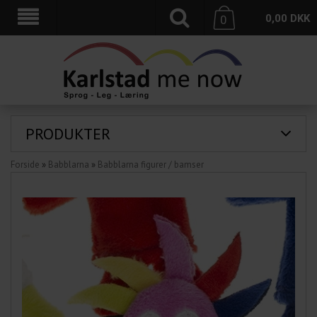
0,00
DKK
0
PRODUKTER
Forside
»
Babblarna
»
Babblarna figurer / bamser