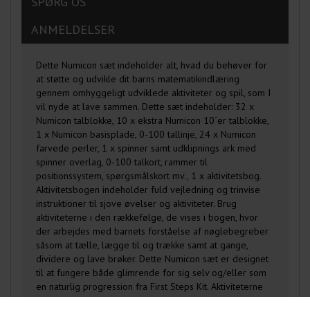
SPØRG OS
ANMELDELSER
Dette Numicon sæt indeholder alt, hvad du behøver for
at støtte og udvikle dit barns matematikindlæring
gennem omhyggeligt udviklede aktiviteter og spil, som I
vil nyde at lave sammen. Dette sæt indeholder: 32 x
Numicon talblokke, 10 x ekstra Numicon 10´er talblokke,
1 x Numicon basisplade, 0-100 tallinje, 24 x Numicon
farvede perler, 1 x spinner samt udklipnings ark med
spinner overlag, 0-100 talkort, rammer til
positionssystem, spørgsmålskort mv., 1 x aktivitetsbog.
Aktivitetsbogen indeholder fuld vejledning og trinvise
instruktioner til sjove øvelser og aktiviteter. Brug
aktiviteterne i den rækkefølge, de vises i bogen, hvor
der arbejdes med barnets forståelse af nøglebegreber
såsom at tælle, lægge til og trække samt at gange,
dividere og lave brøker. Dette Numicon sæt er designet
til at fungere både glimrende for sig selv og/eller som
en naturlig progression fra First Steps Kit. Aktiviteterne
giver barnet forståelse for tal op til 100. Ikke egnet til