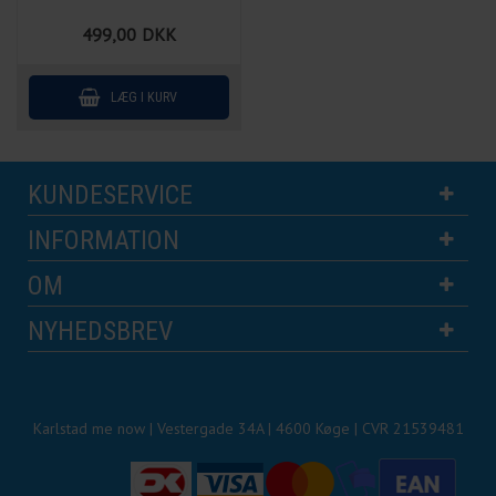
499,00
DKK
KUNDESERVICE
INFORMATION
OM
NYHEDSBREV
Karlstad me now | Vestergade 34A | 4600 Køge | CVR 21539481