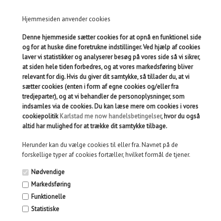
børn under 36 måneder på grund af små dele.
Hjemmesiden anvender cookies
Denne hjemmeside sætter cookies for at opnå en funktionel side
og for at huske dine foretrukne indstillinger. Ved hjælp af cookies
MÅSKE ER DU OGSÅ INTERESSERET I
laver vi statistikker og analyserer besøg på vores side så vi sikrer,
FØLGENDE PRODUKTER
at siden hele tiden forbedres, og at vores markedsføring bliver
relevant for dig. Hvis du giver dit samtykke, så tillader du, at vi
sætter cookies (enten i form af egne cookies og/eller fra
tredjeparter), og at vi behandler de personoplysninger, som
BOX OF 80 NUMICON
indsamles via de cookies. Du kan læse mere om cookies i vores
SET OF 4 NUMICON DICE
SHAPES
cookiepolitik
Karlstad me now handelsbetingelser
, hvor du også
altid har mulighed for at trække dit samtykke tilbage.
Herunder kan du vælge cookies til eller fra. Navnet på de
forskellige typer af cookies fortæller, hvilket formål de tjener.
Nødvendige
Markedsføring
Funktionelle
Statistiske