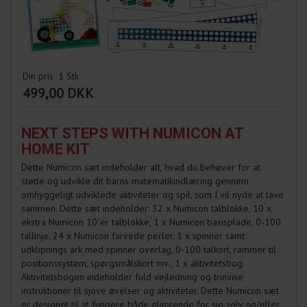
Din pris
1
Stk
499,00 DKK
NEXT STEPS WITH NUMICON AT
HOME KIT
Dette Numicon sæt indeholder alt, hvad du behøver for at
støtte og udvikle dit barns matematikindlæring gennem
omhyggeligt udviklede aktiviteter og spil, som I vil nyde at lave
sammen. Dette sæt indeholder: 32 x Numicon talblokke, 10 x
ekstra Numicon 10´er talblokke, 1 x Numicon basisplade, 0-100
tallinje, 24 x Numicon farvede perler, 1 x spinner samt
udklipnings ark med spinner overlag, 0-100 talkort, rammer til
positionssystem, spørgsmålskort mv., 1 x aktivitetsbog.
Aktivitetsbogen indeholder fuld vejledning og trinvise
instruktioner til sjove øvelser og aktiviteter. Dette Numicon sæt
er designet til at fungere både glimrende for sig selv og/eller