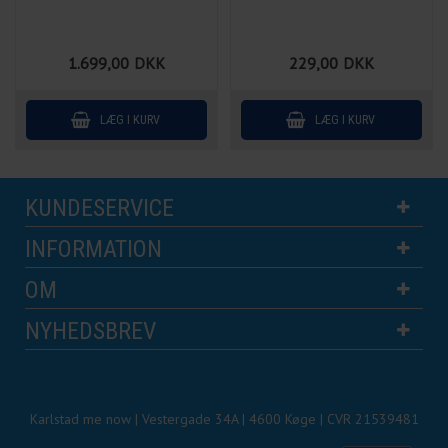
1.699,00
DKK
229,00
DKK
KUNDESERVICE
INFORMATION
OM
NYHEDSBREV
Karlstad me now | Vestergade 34A | 4600 Køge | CVR 21539481