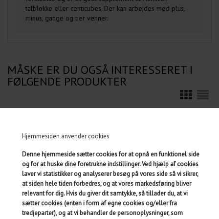
talblokke eller centicubes. Der kan arbejdes med plus,
minus, gange og tier venner.
MÅSKE ER DU OGSÅ INTERESSERET I
FØLGENDE PRODUKTER
BOX OF 80 NUMICON
NUMBER CARDS 0-100
SHAPES
Hjemmesiden anvender cookies
Denne hjemmeside sætter cookies for at opnå en funktionel side
og for at huske dine foretrukne indstillinger. Ved hjælp af cookies
laver vi statistikker og analyserer besøg på vores side så vi sikrer,
at siden hele tiden forbedres, og at vores markedsføring bliver
relevant for dig. Hvis du giver dit samtykke, så tillader du, at vi
sætter cookies (enten i form af egne cookies og/eller fra
tredjeparter), og at vi behandler de personoplysninger, som