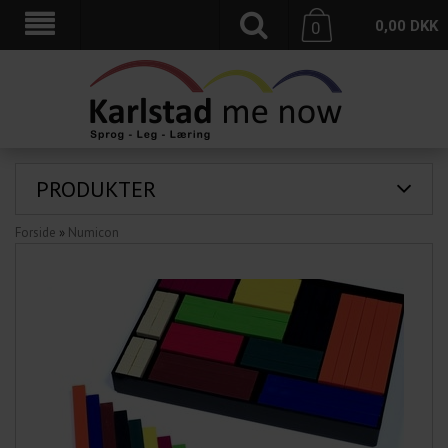
0,00
DKK
0
PRODUKTER
Forside
»
Numicon