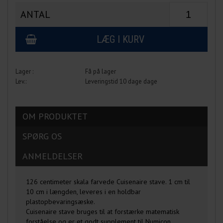
ANTAL
Få på lager
Leveringstid 10 dage dage
OM PRODUKTET
SPØRG OS
ANMELDELSER
126 centimeter skala farvede Cuisenaire stave. 1 cm til
10 cm i længden, leveres i en holdbar
plastopbevaringsæske.
Cuisenaire stave bruges til at forstærke matematisk
forståelse og er et godt supplement til Numicon