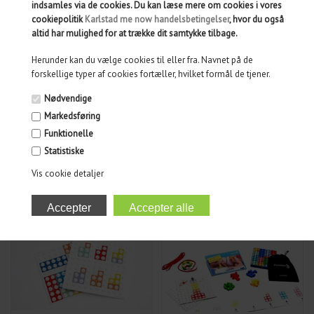
indsamles via de cookies. Du kan læse mere om cookies i vores
cookiepolitik
Karlstad me now handelsbetingelser
, hvor du også
altid har mulighed for at trække dit samtykke tilbage.
Herunder kan du vælge cookies til eller fra. Navnet på de
199,00
DKK
699,00
DKK
forskellige typer af cookies fortæller, hvilket formål de tjener.
Nødvendige
Markedsføring
Funktionelle
NUMBER BOND
1ST STEPS WITH
Statistiske
BASEBOARD OVERLAYS
NUMICON IN THE
SET
NURSERY KIT
Vis cookie detaljer