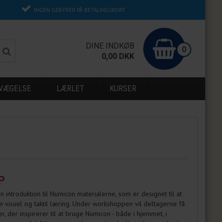
T
INGEN GEBYRER PÅ BETALINGSKORT
0
DINE INDKØB
0
0,00
DKK
EVÆGELSE
LÆRLET
KURSER
P
introduktion til Numicon materialerne, som er designet til at
isuel og taktil læring. Under workshoppen vil deltagerne få
r, der inspirerer til at bruge Numicon - både i hjemmet, i