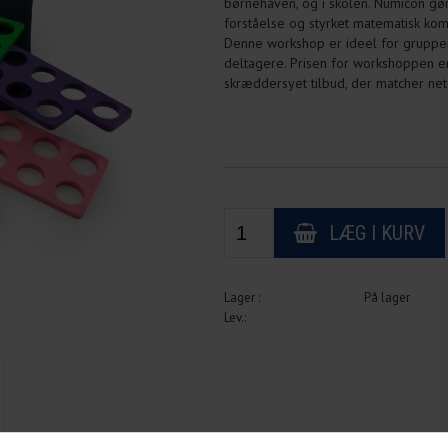
børnehaven, og i skolen. Numicon gør
forståelse og styrket matematisk ko
Denne workshop er ideel for grupper 
deltagere. Prisen for workshoppen er
skræddersyet tilbud, der matcher ne
På lager