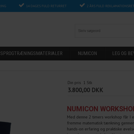
RING
14 DAGES FULD RETURRET
2 ÅRS FULD REKLAMATIONSRE
G SPROGTRÆNINGSMATERIALER
NUMICON
LEG OG B
Din pris
1
Stk
3.800,00 DKK
NUMICON WORKSHO
Med denne 2 timers workshop får I en 
fremme matematisk tænkning gennem v
hands-on erfaring og praktiske øvelse