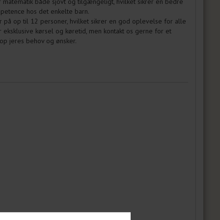
 matematik både sjovt og tilgængeligt, hvilket sikrer en bedre
mpetence hos det enkelte barn.
på op til 12 personer, hvilket sikrer en god oplevelse for alle
 eksklusive kørsel og køretid, men kontakt os gerne for et
top jeres behov og ønsker.