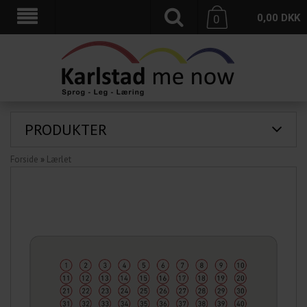
0,00
DKK
0
PRODUKTER
Forside
»
Lærlet