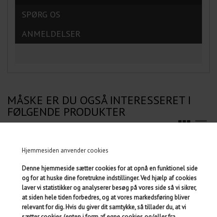
SPØRG OS
ANMELDELSER
MÅSKE ER DU OGSÅ INTERESSERET I
FØLGENDE PRODUKTER
ORDKLASSER -
Hjemmesiden anvender cookies
DE 120 HYPPIGSTE ORD
KARLSTADMODELLEN
Denne hjemmeside sætter cookies for at opnå en funktionel side
og for at huske dine foretrukne indstillinger. Ved hjælp af cookies
laver vi statistikker og analyserer besøg på vores side så vi sikrer,
at siden hele tiden forbedres, og at vores markedsføring bliver
relevant for dig. Hvis du giver dit samtykke, så tillader du, at vi
sætter cookies (enten i form af egne cookies og/eller fra