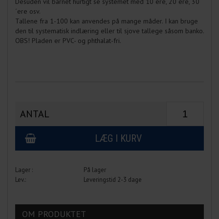
Desuden vil barnet hurtigt se systemet med 10´ere, 20´ere, 30
´ere osv.
Tallene fra 1-100 kan anvendes på mange måder. I kan bruge
den til systematisk indlæring eller til sjove tallege såsom banko.
OBS! Pladen er PVC- og phthalat-fri.
ANTAL
På lager
Leveringstid 2-3 dage
OM PRODUKTET