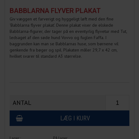
BABBLARNA FLYVER PLAKAT
Giv væggen et farverigt og hyggeligt løft med den fine
'Babblarna flyver plakat'. Denne plakat viser de elskede
Babblarna-figurer, der tager på en eventyrlig flyvetur med Tut,
ledsaget af den søde hund Vovvo og fuglen Faffa. I
baggrunden kan man se Babblarnas huse, som børnene vil
genkende fra bøger og spil. Plakaten måler 29,7 x 42 cm,
hvilket svarer til standard A3 størrelse.
ANTAL
På lager