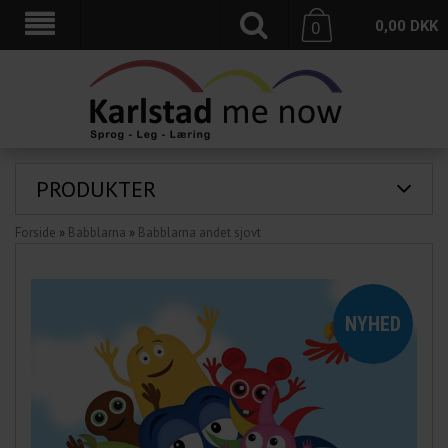
0,00
DKK
0
PRODUKTER
Forside
»
Babblarna
»
Babblarna andet sjovt