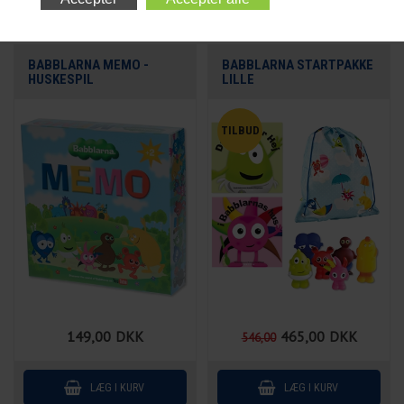
BABBLARNA MEMO -
BABBLARNA STARTPAKKE
HUSKESPIL
LILLE
149,00
DKK
465,00
DKK
546,00