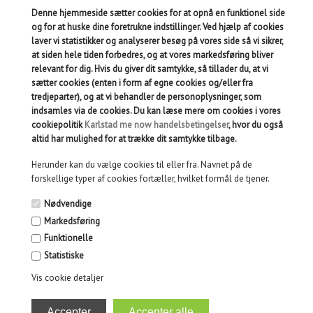
FØLGENDE PRODUKTER
Denne hjemmeside sætter cookies for at opnå en funktionel side
og for at huske dine foretrukne indstillinger. Ved hjælp af cookies
laver vi statistikker og analyserer besøg på vores side så vi sikrer,
at siden hele tiden forbedres, og at vores markedsføring bliver
BABBLARNA FORM
relevant for dig. Hvis du giver dit samtykke, så tillader du, at vi
DADDIDDOO BABBLARNA
PUSLESPIL - 6 FIGURER
sætter cookies (enten i form af egne cookies og/eller fra
tredjeparter), og at vi behandler de personoplysninger, som
indsamles via de cookies. Du kan læse mere om cookies i vores
cookiepolitik
Karlstad me now handelsbetingelser
, hvor du også
altid har mulighed for at trække dit samtykke tilbage.
Herunder kan du vælge cookies til eller fra. Navnet på de
forskellige typer af cookies fortæller, hvilket formål de tjener.
Nødvendige
Markedsføring
Funktionelle
Statistiske
169,00
DKK
139,00
DKK
Vis cookie detaljer