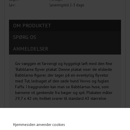
Leveringstid 2-3 dage
OM PRODUKTET
SPØRG OS
ANMELDELSER
Giv væggen et farverigt og hyggeligt løft med den fine
'Babblarna flyver plakat'. Denne plakat viser de elskede
Babblarna-figurer, der tager på en eventyrlig flyvetur
med Tut, ledsaget af den søde hund Vovvo og fuglen
Faffa. I baggrunden kan man se Babblarnas huse, som
børnene vil genkende fra bøger og spil. Plakaten måler
29,7 x 42 cm, hvilket svarer til standard A3 størrelse.
Hjemmesiden anvender cookies
MÅSKE ER DU OGSÅ INTERESSERET I