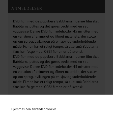
ANMELDELSER
DVD film med de populære Babblarna. I denne film skal
Babblarna puttes og det gøres bedst med en sød
vuggevise. Denne DVD film indeholder 45 minutter med
en variation af animeret og filmet materiale, der støtter
op om sprogudviklingen på en sjov og underholdende
måde. Filmen har et roligt tempo, så alle små Babblarna
fans kan følge med. OBS! filmen er på svensk
DVD film med de populære Babblarna. I denne film skal
Babblarna puttes og det gøres bedst med en sød
vuggevise. Denne DVD film indeholder 45 minutter med
en variation af animeret og filmet materiale, der støtter
op om sprogudviklingen på en sjov og underholdende
måde. Filmen har et roligt tempo, så alle små Babblarna
fans kan følge med. OBS! filmen er på svensk.
Hjemmesiden anvender cookies